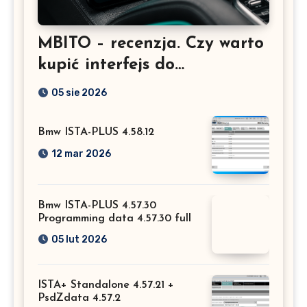
MBITO – recenzja. Czy warto
kupić interfejs do
Mercedesa? Test, opinia i
05 sie 2026
możliwości kodowania
Bmw ISTA-PLUS 4.58.12
12 mar 2026
Bmw ISTA-PLUS 4.57.30
Programming data 4.57.30 full
05 lut 2026
ISTA+ Standalone 4.57.21 +
PsdZdata 4.57.2