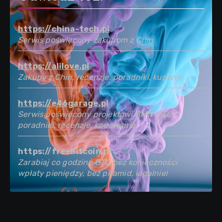
https://china-tech.pl
Serwis poświęcony zakupom z Chin
https://alilove.pl
Zakupy z Chin, recenzje, poradniki, kupony
https://e46garage.pl
Serwis poświęcony projektowi BMW E46 -
poradniki, recenzje, kodowanie
https://freebitcoin.pl
Zarabiaj co godzinę BTC bez konieczności
wpłaty pieniędzy, bez piramid, legalnie!