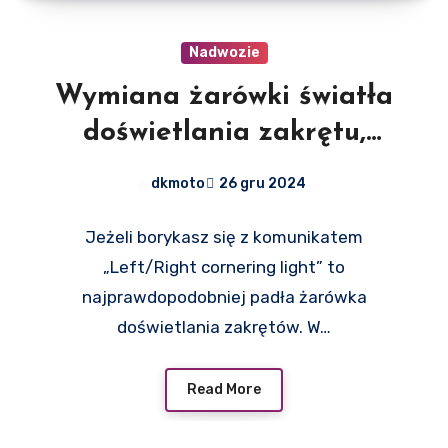
Nadwozie
Wymiana żarówki światła
doświetlania zakrętu,
skręcania – Mercedes
dkmoto
26 gru 2024
W204 W212
Jeżeli borykasz się z komunikatem
„Left/Right cornering light” to
najprawdopodobniej padła żarówka
doświetlania zakrętów. W…
Read More