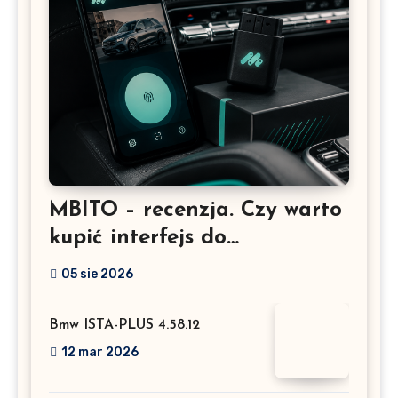
MBITO – recenzja. Czy warto
kupić interfejs do
Mercedesa? Test, opinia i
05 sie 2026
możliwości kodowania
Bmw ISTA-PLUS 4.58.12
12 mar 2026