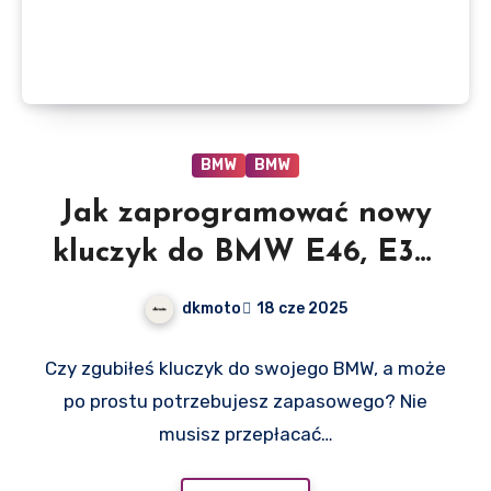
BMW
BMW
Jak zaprogramować nowy
kluczyk do BMW E46, E36,
E39, E83 w 5 minut?
dkmoto
18 cze 2025
Czy zgubiłeś kluczyk do swojego BMW, a może
po prostu potrzebujesz zapasowego? Nie
musisz przepłacać…