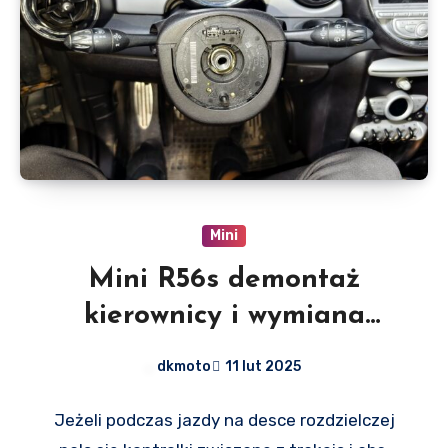
Mini
Mini R56s demontaż
kierownicy i wymiana
przełącznika zespolonego
dkmoto
11 lut 2025
(manetek)
Jeżeli podczas jazdy na desce rozdzielczej