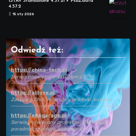
ISTA+ Standalone 4.57.21 + PsdZdata
4.57.2
15 sty 2026
Odwiedź też:
https://china-tech.pl
Serwis poświęcony zakupom z Chin
https://alilove.pl
Zakupy z Chin, recenzje, poradniki, kupony
https://e46garage.pl
Serwis poświęcony projektowi BMW E46 -
poradniki, recenzje, kodowanie