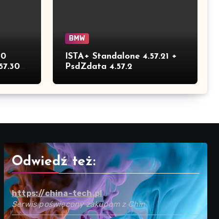
BMW
30
ISTA+ Standalone 4.57.21 +
57.30
PsdZdata 4.57.2
Odwiedź też:
https://china-tech.pl
Serwis poświęcony zakupom z Chin