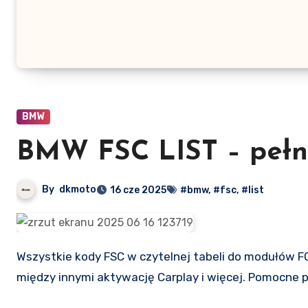
BMW
BMW FSC LIST – pełn
By
dkmoto
16 cze 2025
#bmw
,
#fsc
,
#list
Wszystkie kody FSC w czytelnej tabeli do modułów F001, F010, F020, F025, F056, I001, S15A, S15C, S18A. Umożliwiają
między innymi aktywację Carplay i więcej. Pomocne 