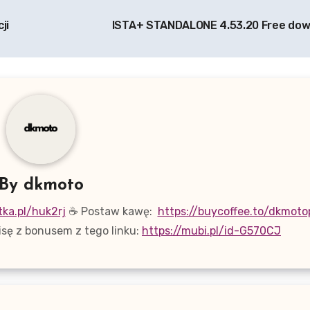
ji
ISTA+ STANDALONE 4.53.20 Free do
By
dkmoto
tka.pl/huk2rj
☕ Postaw kawę:
https://buycoffee.to/dkmoto
sę z bonusem z tego linku:
https://mubi.pl/id-G570CJ