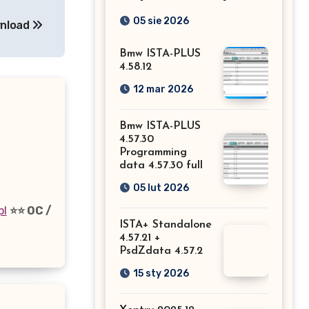
interfejs do
05 sie 2026
wnload
Mercedesa? Test,
Bmw ISTA-PLUS
opinia i
4.58.12
możliwości
12 mar 2026
kodowania
Bmw ISTA-PLUS
4.57.30
Programming
data 4.57.30 full
05 lut 2026
pl
⭐⭐ OC /
ISTA+ Standalone
4.57.21 +
PsdZdata 4.57.2
15 sty 2026