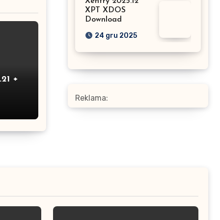
Xentry 2025.12
XPT XDOS
Download
24 gru 2025
.21 +
Reklama: