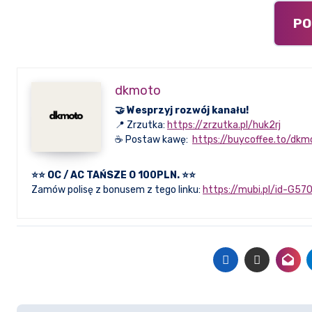
PO
dkmoto
🤝 Wesprzyj rozwój kanału!
📍 Zrzutka:
https://zrzutka.pl/huk2rj
☕ Postaw kawę:
https://buycoffee.to/dkm
⭐⭐ OC / AC TAŃSZE O 100PLN. ⭐⭐
Zamów polisę z bonusem z tego linku:
https://mubi.pl/id-G57