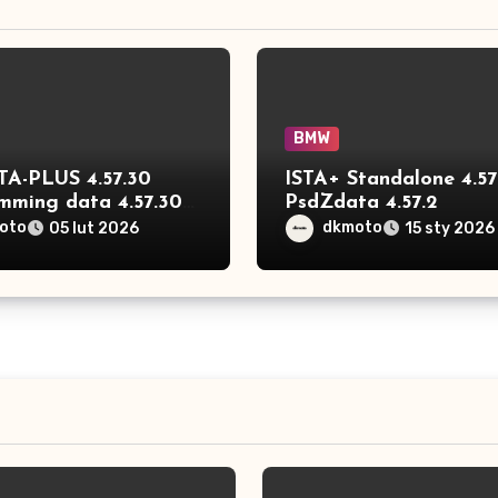
BMW
TA-PLUS 4.57.30
ISTA+ Standalone 4.57
mming data 4.57.30
PsdZdata 4.57.2
oto
dkmoto
05 lut 2026
15 sty 2026