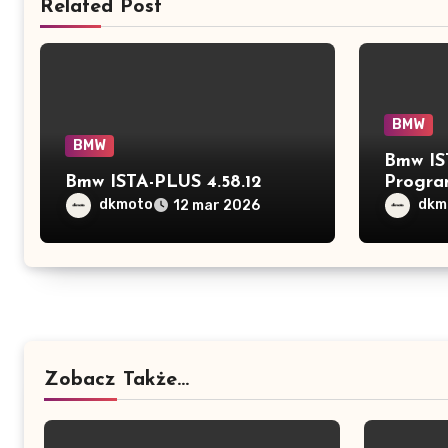
Related Post
BMW
BMW
Bmw IS
Bmw ISTA-PLUS 4.58.12
Progra
full
dkmoto
dkm
12 mar 2026
Zobacz Także...