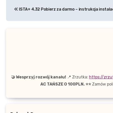
Nawigacja
ISTA+ 4.32 Pobierz za darmo – instrukcja instalac
wpisu
🤝 Wesprzyj rozwój kanału!
📍 Zrzutka:
https://zrzu
AC TAŃSZE O 100PLN. ⭐⭐
Zamów poli