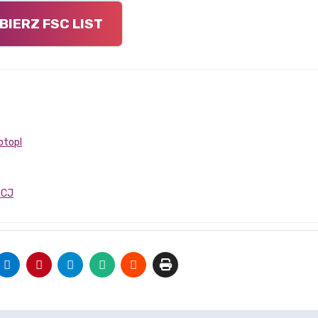
BIERZ FSC LIST
otopl
0CJ