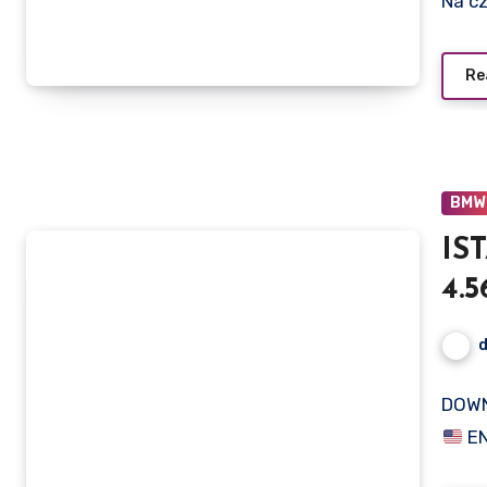
Na c
Re
BMW
IS
4.5
DOWN
EN