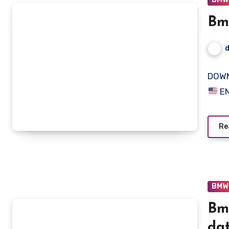
Bm
DOWN
EN
Re
BMW
Bm
dat