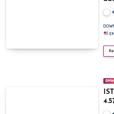
DOWN
EN
Re
BMW
IS
4.5