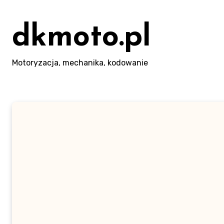
Skip
to
dkmoto.pl
content
Motoryzacja, mechanika, kodowanie