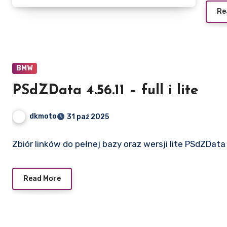
Re
BMW
PSdZData 4.56.11 – full i lite
dkmoto
31 paź 2025
Zbiór linków do pełnej bazy oraz wersji lite PSdZData 
Read More