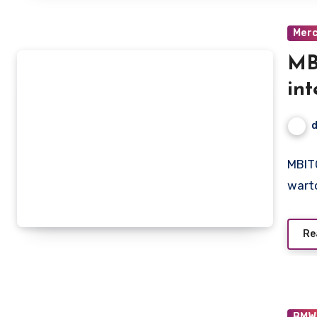
Mer
MB
int
mo
MBIT
wart
Re
BMW