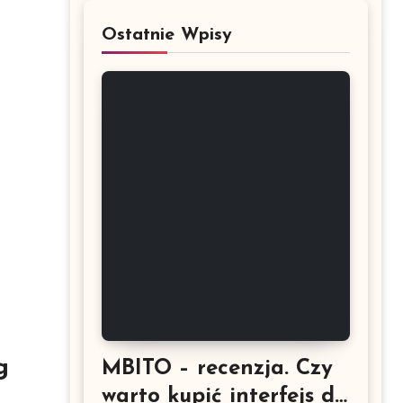
Ostatnie Wpisy
g
MBITO – recenzja. Czy
warto kupić interfejs do