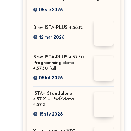
Mercedesa? Test, opinia
05 sie 2026
i możliwości kodowania
Bmw ISTA-PLUS 4.58.12
12 mar 2026
Bmw ISTA-PLUS 4.57.30
Programming data
4.57.30 full
05 lut 2026
ISTA+ Standalone
4.57.21 + PsdZdata
4.57.2
15 sty 2026