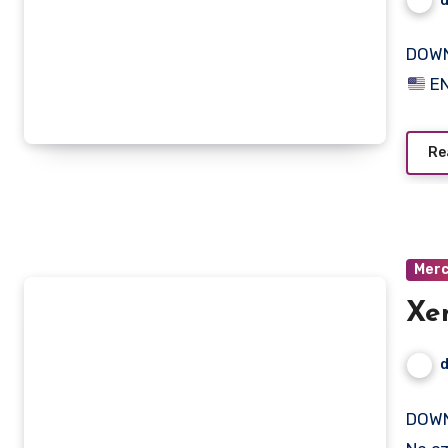
DOWN
EN
Re
Mer
Xe
DOWN