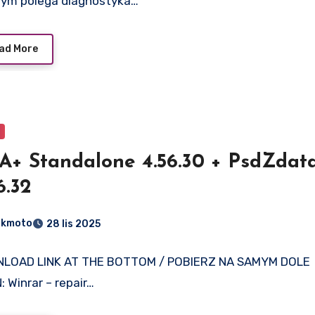
zym polega diagnostyka…
ad More
TA+ Standalone 4.56.30 + PsdZdat
6.32
dkmoto
28 lis 2025
LOAD LINK AT THE BOTTOM / POBIERZ NA SAMYM DOLE
: Winrar – repair…