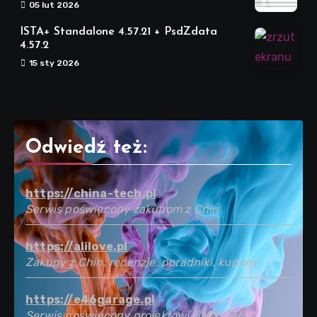
05 lut 2026
ISTA+ Standalone 4.57.21 + PsdZdata
4.57.2
15 sty 2026
Odwiedź też:
https://china-tech.pl
Serwis poświęcony zakupom z Chin
https://alilove.pl
Zakupy z Chin, recenzje, poradniki, kupony
https://e46garage.pl
Serwis poświęcony projektowi BMW E46 -