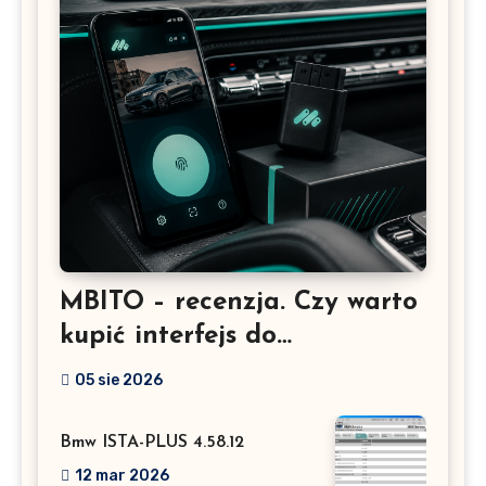
MBITO – recenzja. Czy warto
kupić interfejs do
Mercedesa? Test, opinia i
05 sie 2026
możliwości kodowania
Bmw ISTA-PLUS 4.58.12
12 mar 2026