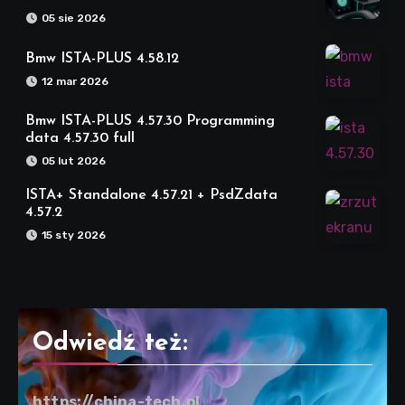
05 sie 2026
Bmw ISTA-PLUS 4.58.12
12 mar 2026
Bmw ISTA-PLUS 4.57.30 Programming
data 4.57.30 full
05 lut 2026
ISTA+ Standalone 4.57.21 + PsdZdata
4.57.2
15 sty 2026
Odwiedź też:
https://china-tech.pl