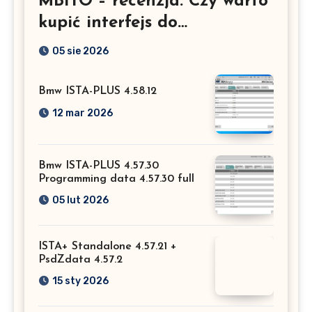
MBITO – recenzja. Czy warto
kupić interfejs do
Mercedesa? Test, opinia i
05 sie 2026
możliwości kodowania
Bmw ISTA-PLUS 4.58.12
12 mar 2026
Bmw ISTA-PLUS 4.57.30
Programming data 4.57.30 full
05 lut 2026
ISTA+ Standalone 4.57.21 +
PsdZdata 4.57.2
15 sty 2026