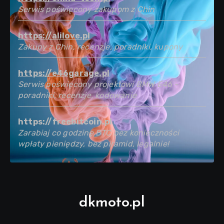
Serwis poświęcony zakupom z Chin
https://alilove.pl
Zakupy z Chin, recenzje, poradniki, kupony
https://e46garage.pl
Serwis poświęcony projektowi BMW E46 -
poradniki, recenzje, kodowanie
https://freebitcoin.pl
Zarabiaj co godzinę BTC bez konieczności
wpłaty pieniędzy, bez piramid, legalnie!
dkmoto.pl