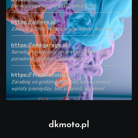
Serwis poświęcony zakupom z Chin
https://alilove.pl
Zakupy z Chin, recenzje, poradniki, kupony
https://e46garage.pl
Serwis poświęcony projektowi BMW E46 -
poradniki, recenzje, kodowanie
https://freebitcoin.pl
Zarabiaj co godzinę BTC bez konieczności
wpłaty pieniędzy, bez piramid, legalnie!
dkmoto.pl