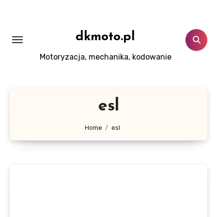
Skip
to
content
dkmoto.pl
Motoryzacja, mechanika, kodowanie
esl
Home
esl