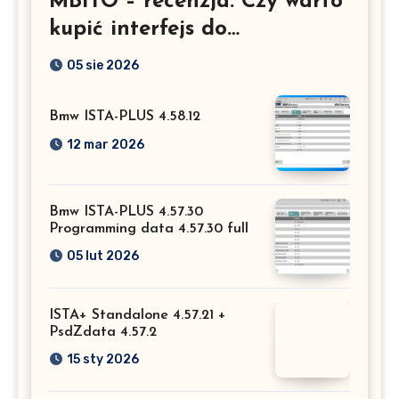
MBITO – recenzja. Czy warto
kupić interfejs do
Mercedesa? Test, opinia i
05 sie 2026
możliwości kodowania
Bmw ISTA-PLUS 4.58.12
12 mar 2026
Bmw ISTA-PLUS 4.57.30
Programming data 4.57.30 full
05 lut 2026
ISTA+ Standalone 4.57.21 +
PsdZdata 4.57.2
15 sty 2026