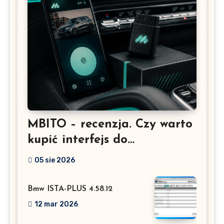
MBITO – recenzja. Czy warto
kupić interfejs do
Mercedesa? Test, opinia i
05 sie 2026
możliwości kodowania
Bmw ISTA-PLUS 4.58.12
12 mar 2026