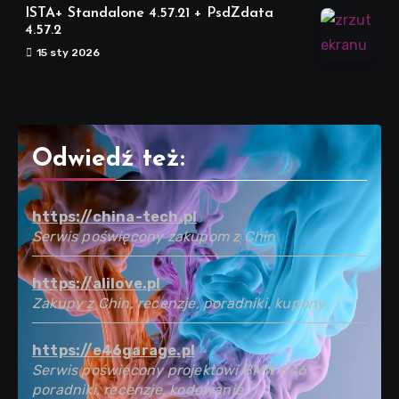
ISTA+ Standalone 4.57.21 + PsdZdata
4.57.2
15 sty 2026
Odwiedź też:
https://china-tech.pl
Serwis poświęcony zakupom z Chin
https://alilove.pl
Zakupy z Chin, recenzje, poradniki, kupony
https://e46garage.pl
Serwis poświęcony projektowi BMW E46 -
poradniki, recenzje, kodowanie