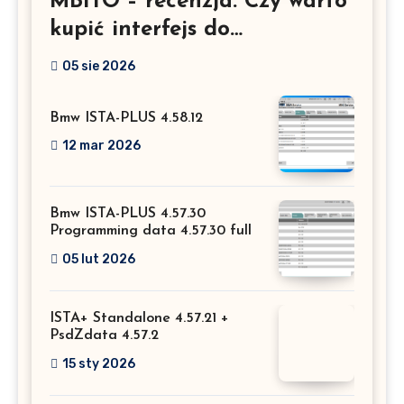
MBITO – recenzja. Czy warto
kupić interfejs do
Mercedesa? Test, opinia i
05 sie 2026
możliwości kodowania
Bmw ISTA-PLUS 4.58.12
12 mar 2026
Bmw ISTA-PLUS 4.57.30
Programming data 4.57.30 full
05 lut 2026
ISTA+ Standalone 4.57.21 +
PsdZdata 4.57.2
15 sty 2026