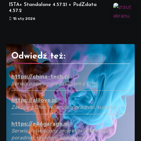
ISTA+ Standalone 4.57.21 + PsdZdata
4.57.2
15 sty 2026
Odwiedź też:
https://china-tech.pl
Serwis poświęcony zakupom z Chin
https://alilove.pl
Zakupy z Chin, recenzje, poradniki, kupony
https://e46garage.pl
Serwis poświęcony projektowi BMW E46 -
poradniki, recenzje, kodowanie