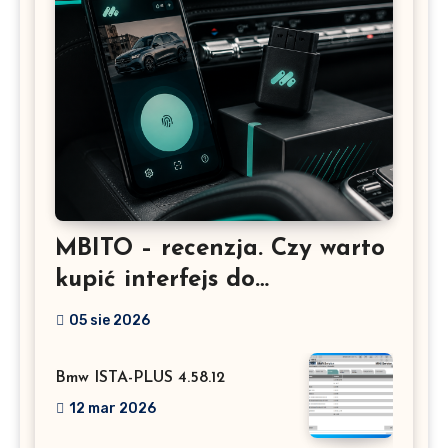
MBITO – recenzja. Czy warto
kupić interfejs do
Mercedesa? Test, opinia i
05 sie 2026
możliwości kodowania
Bmw ISTA-PLUS 4.58.12
12 mar 2026