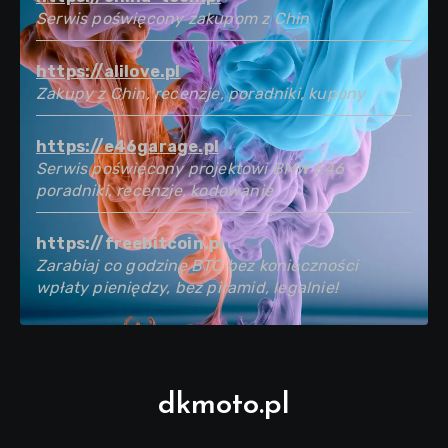
Serwis poświęcony zakupom z Chin
https://alilove.pl
Zakupy z Chin, recenzje, poradniki, kupony
https://e46garage.pl
Serwis poświęcony projektowi BMW E46 -
poradniki, recenzje, kodowanie
https://freebitcoin.pl
Zarabiaj co godzinę BTC bez konieczności
wpłaty pieniędzy, bez piramid, legalnie!
dkmoto.pl