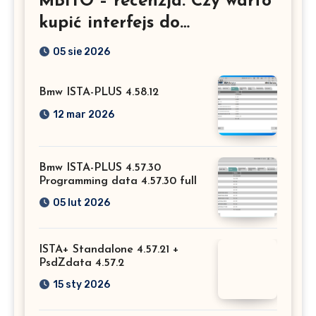
MBITO – recenzja. Czy warto
kupić interfejs do
Mercedesa? Test, opinia i
05 sie 2026
możliwości kodowania
Bmw ISTA-PLUS 4.58.12
12 mar 2026
Bmw ISTA-PLUS 4.57.30
Programming data 4.57.30 full
05 lut 2026
ISTA+ Standalone 4.57.21 +
PsdZdata 4.57.2
15 sty 2026