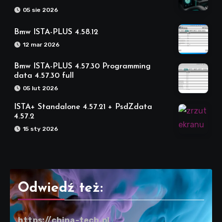
05 sie 2026
Bmw ISTA-PLUS 4.58.12
12 mar 2026
Bmw ISTA-PLUS 4.57.30 Programming
data 4.57.30 full
05 lut 2026
ISTA+ Standalone 4.57.21 + PsdZdata
4.57.2
15 sty 2026
Odwiedź też:
https://china-tech.pl