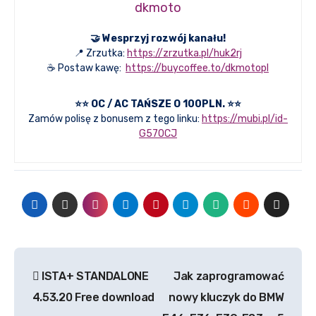
dkmoto
🤝 Wesprzyj rozwój kanału!
📍 Zrzutka:
https://zrzutka.pl/huk2rj
☕ Postaw kawę:
https://buycoffee.to/dkmotopl
⭐⭐ OC / AC TAŃSZE O 100PLN. ⭐⭐
Zamów polisę z bonusem z tego linku:
https://mubi.pl/id-
G570CJ
Nawigacja
ISTA+ STANDALONE
Jak zaprogramować
wpisu
4.53.20 Free download
nowy kluczyk do BMW