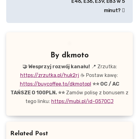
E46, E36, E39, E83 w 5
minut?
By
dkmoto
🤝 Wesprzyj rozwój kanału!
📍 Zrzutka:
https://zrzutka.pl/huk2rj
☕ Postaw kawę:
https://buycoffee.to/dkmotopl
⭐⭐ OC / AC
TAŃSZE O 100PLN. ⭐⭐
Zamów polisę z bonusem z
tego linku:
https://mubi.pl/id-G570CJ
Related Post