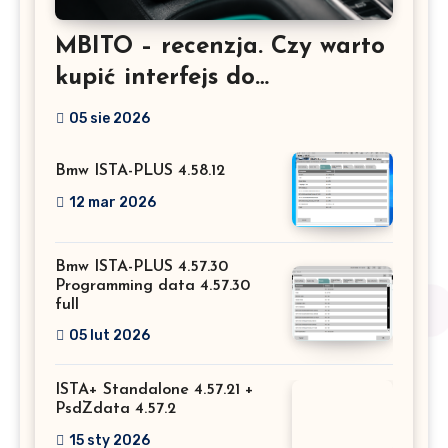
MBITO – recenzja. Czy warto
kupić interfejs do
Mercedesa? Test, opinia i
05 sie 2026
możliwości kodowania
Bmw ISTA-PLUS 4.58.12
12 mar 2026
Bmw ISTA-PLUS 4.57.30
Programming data 4.57.30
full
05 lut 2026
ISTA+ Standalone 4.57.21 +
PsdZdata 4.57.2
15 sty 2026