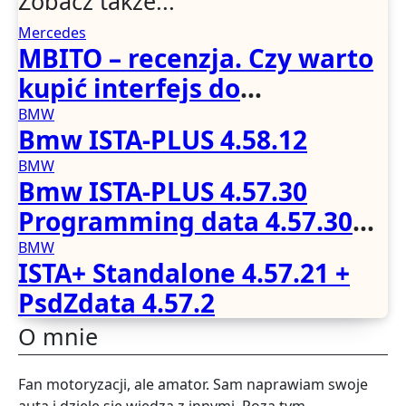
Zobacz także...
Mercedes
MBITO – recenzja. Czy warto
kupić interfejs do
Mercedesa? Test, opinia i
BMW
Bmw ISTA-PLUS 4.58.12
możliwości kodowania
BMW
Bmw ISTA-PLUS 4.57.30
Programming data 4.57.30
full
BMW
ISTA+ Standalone 4.57.21 +
PsdZdata 4.57.2
O mnie
Fan motoryzacji, ale amator. Sam naprawiam swoje