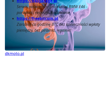
https://e46garage.pl
Serwis poświęcony projektowi BMW E46 -
poradniki, recenzje, kodowanie
https://freebitcoin.pl
Zarabiaj co godzinę BTC bez konieczności wpłaty
pieniędzy, bez piramid, legalnie!
dkmoto.pl