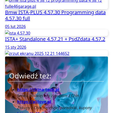
Bmw ISTA-PLUS 4.57.30 Programming data
4.57.30 full
05 lut 2026
ISTA+ Standalone 4.57.21 + PsdZdata 4.57.2
15 sty 2026
Odwiedź też:
https://china-tech.pl
Serwis poświęcony zakupom z Chin
https://alilove.pl
Zakupy z Chin, recenzje, poradniki, kupony