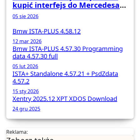
kupić interfejs do Mercedesa?
Test, opinia i możliwości
05 sie 2026
kodowania
Bmw ISTA-PLUS 4.58.12
12 mar 2026
Bmw ISTA-PLUS 4.57.30 Programming
data 4.57.30 full
05 lut 2026
ISTA+ Standalone 4.57.21 + PsdZdata
4.57.2
15 sty 2026
Xentry 2025.12 XPT XDOS Download
24 gru 2025
Reklama: