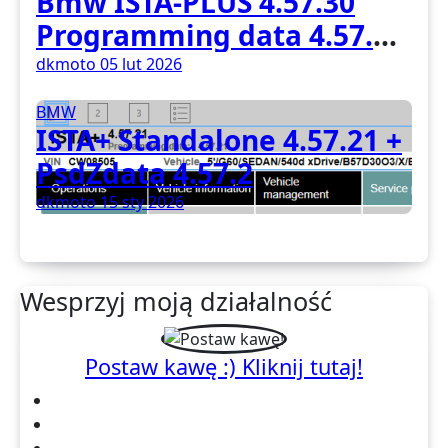
Bmw ISTA-PLUS 4.57.30
Programming data 4.57.30
full
dkmoto
05 lut 2026
BMW
ISTA+ Standalone 4.57.21 +
PsdZdata 4.57.2
dkmoto
15 sty 2026
Wesprzyj moją działalność
Postaw kawę :) Kliknij tutaj!