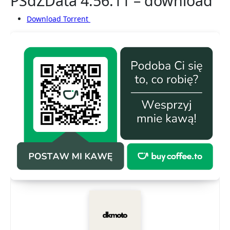
PSdZData 4.56.11 – download
Download Torrent