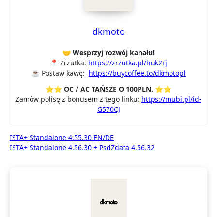
dkmoto
🤝 Wesprzyj rozwój kanału!
📍 Zrzutka:
https://zrzutka.pl/huk2rj
☕ Postaw kawę:
https://buycoffee.to/dkmotopl
⭐⭐ OC / AC TAŃSZE O 100PLN. ⭐⭐
Zamów polisę z bonusem z tego linku:
https://mubi.pl/id-
G570CJ
Nawigacja
ISTA+ Standalone 4.55.30 EN/DE
ISTA+ Standalone 4.56.30 + PsdZdata 4.56.32
wpisu