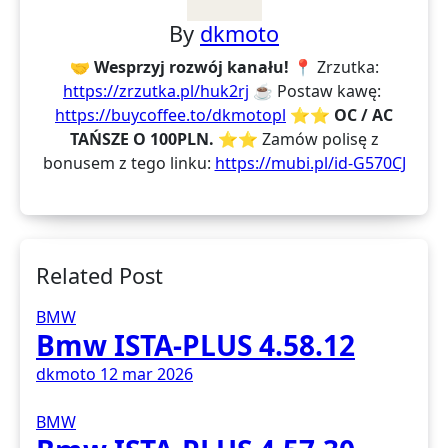
By
dkmoto
🤝 Wesprzyj rozwój kanału!
📍 Zrzutka:
https://zrzutka.pl/huk2rj
☕ Postaw kawę:
https://buycoffee.to/dkmotopl
⭐⭐ OC / AC
TAŃSZE O 100PLN. ⭐⭐
Zamów polisę z
bonusem z tego linku:
https://mubi.pl/id-G570CJ
Related Post
BMW
Bmw ISTA-PLUS 4.58.12
dkmoto
12 mar 2026
BMW