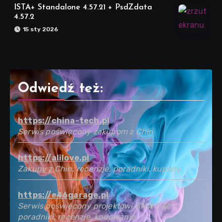
ISTA+ Standalone 4.57.21 + PsdZdata
4.57.2
15 sty 2026
Odwiedź też:
https://china-tech.pl
Serwis poświęcony zakupom z Chin
https://alilove.pl
Zakupy z Chin, recenzje, poradniki, kupony
https://e46garage.pl
Serwis poświęcony projektowi BMW E46 -
poradniki, recenzje, kodowanie