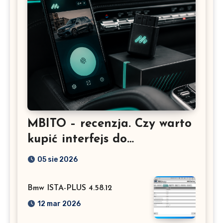
MBITO – recenzja. Czy warto
kupić interfejs do
Mercedesa? Test, opinia i
05 sie 2026
możliwości kodowania
Bmw ISTA-PLUS 4.58.12
12 mar 2026