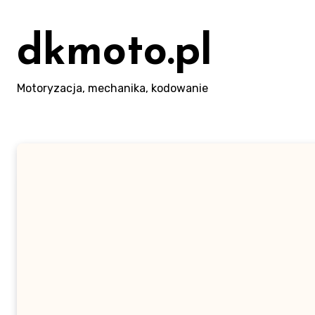
Skip
to
dkmoto.pl
content
Motoryzacja, mechanika, kodowanie