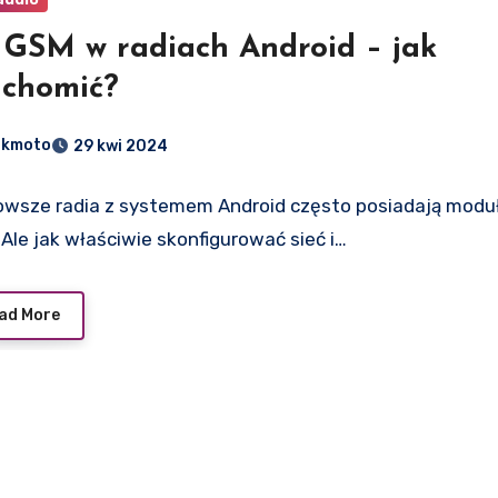
 GSM w radiach Android – jak
uchomić?
dkmoto
29 kwi 2024
owsze radia z systemem Android często posiadają modu
Ale jak właściwie skonfigurować sieć i…
ad More