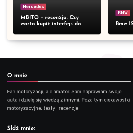
Mercedes
BMW
MBITO – recenzja. Czy
warto kupić interfejs do
Bmw IS
Mercedesa? Test, opinia i
możliwości kodowania
O mnie
Fan motoryzacji, ale amator. Sam naprawiam swoje
auta i dzielę się wiedzą z innymi. Poza tym ciekawostki
motoryzacyjne, testy i recenzje.
Śldź mnie: