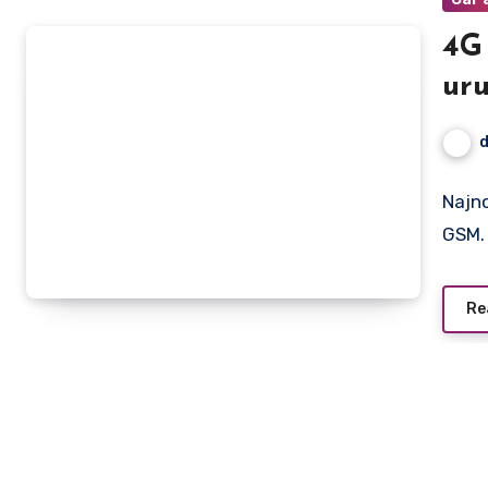
4G
ur
Najn
GSM. 
Re