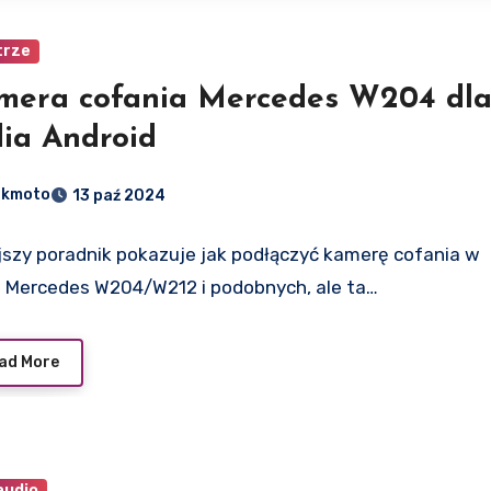
trze
mera cofania Mercedes W204 dl
dia Android
dkmoto
13 paź 2024
jszy poradnik pokazuje jak podłączyć kamerę cofania w
e Mercedes W204/W212 i podobnych, ale ta…
ad More
audio