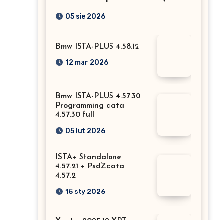
Mercedesa? Test, opinia
05 sie 2026
i możliwości kodowania
Bmw ISTA-PLUS 4.58.12
12 mar 2026
Bmw ISTA-PLUS 4.57.30
Programming data
4.57.30 full
05 lut 2026
ISTA+ Standalone
4.57.21 + PsdZdata
4.57.2
15 sty 2026