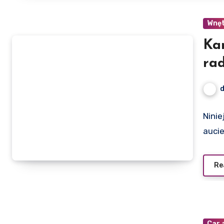
Wnę
Ka
ra
Ninie
auci
Re
Car 