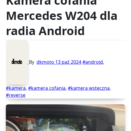
Kamera cofania
Mercedes W204 dla
radia Android
By
dkmoto
13 paź 2024
#android
,
#kamera
,
#kamera cofania
,
#kamera wsteczna
,
#reverse