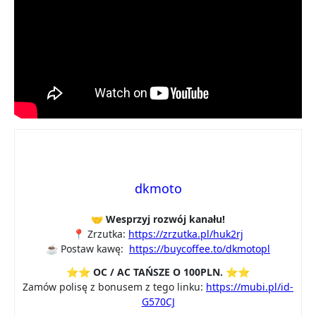
dkmoto
🤝 Wesprzyj rozwój kanału!
📍 Zrzutka:
https://zrzutka.pl/huk2rj
☕ Postaw kawę:
https://buycoffee.to/dkmotopl
⭐⭐ OC / AC TAŃSZE O 100PLN. ⭐⭐
Zamów polisę z bonusem z tego linku:
https://mubi.pl/id-
G570CJ