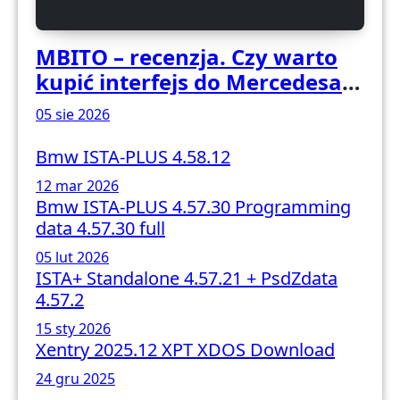
MBITO – recenzja. Czy warto
kupić interfejs do Mercedesa?
Test, opinia i możliwości
05 sie 2026
kodowania
Bmw ISTA-PLUS 4.58.12
12 mar 2026
Bmw ISTA-PLUS 4.57.30 Programming
data 4.57.30 full
05 lut 2026
ISTA+ Standalone 4.57.21 + PsdZdata
4.57.2
15 sty 2026
Xentry 2025.12 XPT XDOS Download
24 gru 2025