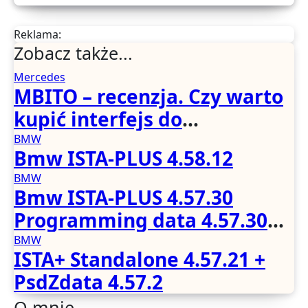
Reklama:
Zobacz także...
Mercedes
MBITO – recenzja. Czy warto
kupić interfejs do
Mercedesa? Test, opinia i
BMW
Bmw ISTA-PLUS 4.58.12
możliwości kodowania
BMW
Bmw ISTA-PLUS 4.57.30
Programming data 4.57.30
full
BMW
ISTA+ Standalone 4.57.21 +
PsdZdata 4.57.2
O mnie