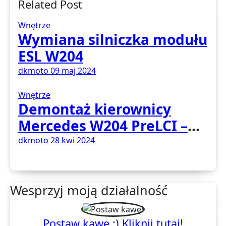
Related Post
Wnętrze
Wymiana silniczka modułu
ESL W204
dkmoto
09 maj 2024
Wnętrze
Demontaż kierownicy
Mercedes W204 PreLCI –
poradnik
dkmoto
28 kwi 2024
Wesprzyj moją działalność
Postaw kawę :) Kliknij tutaj!