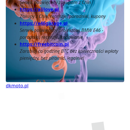
Serwis poświęcony zakupom z Chin
https://alilove.pl
Zakupy z Chin, recenzje, poradniki, kupony
https://e46garage.pl
Serwis poświęcony projektowi BMW E46 -
poradniki, recenzje, kodowanie
https://freebitcoin.pl
Zarabiaj co godzinę BTC bez konieczności wpłaty
pieniędzy, bez piramid, legalnie!
dkmoto.pl