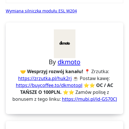
Nawigacja
Wymiana silniczka modułu ESL W204
wpisu
By
dkmoto
🤝 Wesprzyj rozwój kanału!
📍 Zrzutka:
https://zrzutka.pl/huk2rj
☕ Postaw kawę:
https://buycoffee.to/dkmotopl
⭐⭐ OC / AC
TAŃSZE O 100PLN. ⭐⭐
Zamów polisę z
bonusem z tego linku:
https://mubi.pl/id-G570CJ