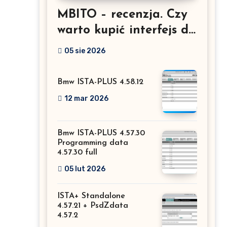
MBITO – recenzja. Czy
warto kupić interfejs do
Mercedesa? Test, opinia
05 sie 2026
i możliwości kodowania
Bmw ISTA-PLUS 4.58.12
12 mar 2026
Bmw ISTA-PLUS 4.57.30
Programming data
4.57.30 full
05 lut 2026
ISTA+ Standalone
4.57.21 + PsdZdata
4.57.2