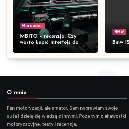
Mercedes
BMW
MBITO – recenzja. Czy
warto kupić interfejs do
Bmw IS
Mercedesa? Test, opinia i
możliwości kodowania
O mnie
Fan motoryzacji, ale amator. Sam naprawiam swoje
auta i dzielę się wiedzą z innymi. Poza tym ciekawostki
motoryzacyjne, testy i recenzje.