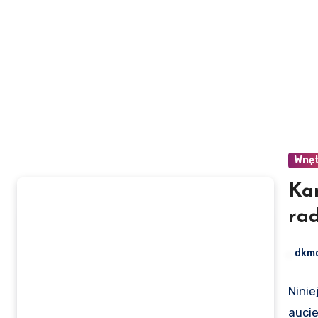
Wnę
Ka
ra
dkm
Ninie
auci