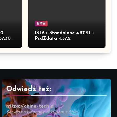
BMW
30
ISTA+ Standalone 4.57.21 +
57.30
PsdZdata 4.57.2
Odwiedź też:
https://china-tech.pl
Serwis poświęcony zakupom z Chin