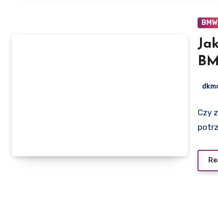
BMW
Ja
BM
dkm
Czy 
potr
Re