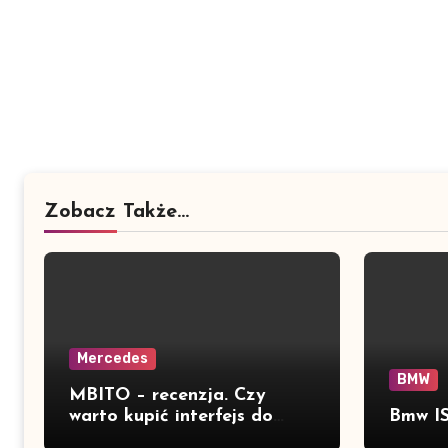
Zobacz Także...
Mercedes
BMW
MBITO – recenzja. Czy
warto kupić interfejs do
Bmw IS
Mercedesa? Test, opinia i