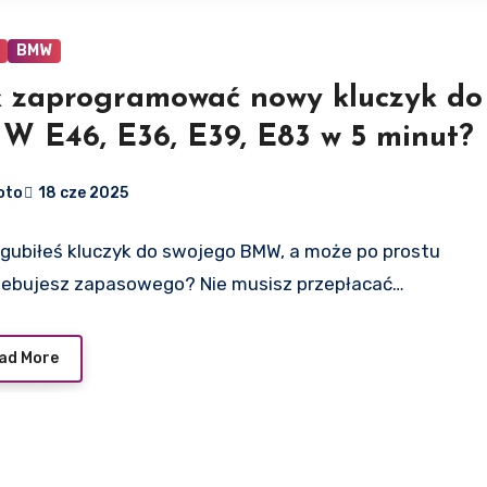
BMW
k zaprogramować nowy kluczyk do
W E46, E36, E39, E83 w 5 minut?
oto
18 cze 2025
zgubiłeś kluczyk do swojego BMW, a może po prostu
zebujesz zapasowego? Nie musisz przepłacać…
ad More