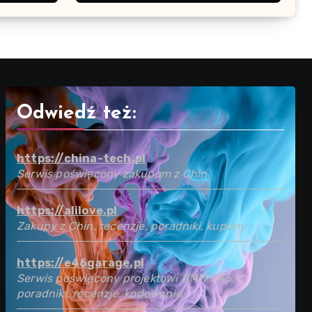
Odwiedź też:
https://china-tech.pl
Serwis poświęcony zakupom z Chin
https://alilove.pl
Zakupy z Chin, recenzje, poradniki, kupony
https://e46garage.pl
Serwis poświęcony projektowi BMW E46 -
poradniki, recenzje, kodowanie