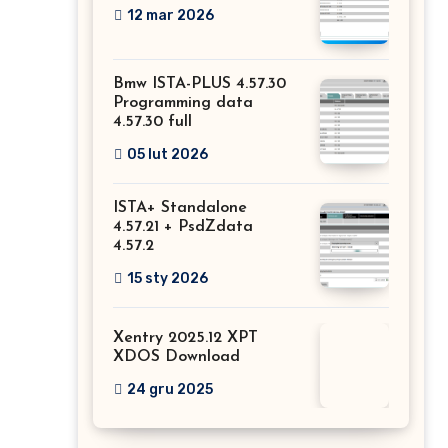
12 mar 2026
Bmw ISTA-PLUS 4.57.30
Programming data
4.57.30 full
05 lut 2026
ISTA+ Standalone
4.57.21 + PsdZdata
4.57.2
15 sty 2026
Xentry 2025.12 XPT
XDOS Download
24 gru 2025