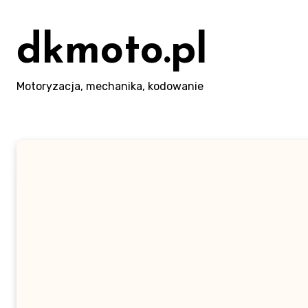
Skip
to
dkmoto.pl
content
Motoryzacja, mechanika, kodowanie