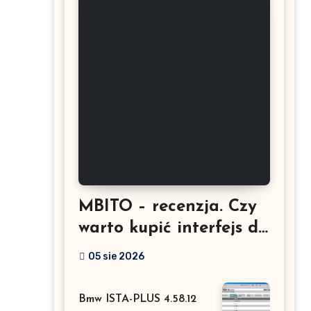
MBITO – recenzja. Czy
warto kupić interfejs do
Mercedesa? Test, opinia
05 sie 2026
i możliwości kodowania
Bmw ISTA-PLUS 4.58.12