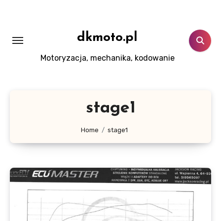
Skip
to
content
dkmoto.pl
Motoryzacja, mechanika, kodowanie
stage1
Home
stage1