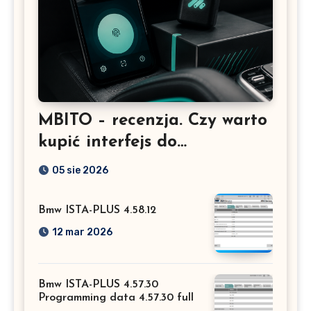
MBITO – recenzja. Czy warto
kupić interfejs do
Mercedesa? Test, opinia i
05 sie 2026
możliwości kodowania
Bmw ISTA-PLUS 4.58.12
12 mar 2026
Bmw ISTA-PLUS 4.57.30
Programming data 4.57.30 full