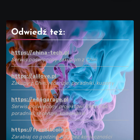
Odwiedź też:
https://china-tech.pl
Serwis poświęcony zakupom z Chin
https://alilove.pl
Zakupy z Chin, recenzje, poradniki, kupony
https://e46garage.pl
Serwis poświęcony projektowi BMW E46 -
poradniki, recenzje, kodowanie
https://freebitcoin.pl
Zarabiaj co godzinę BTC bez konieczności