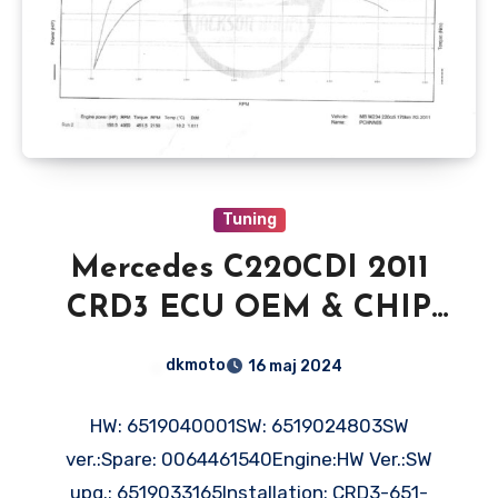
Tuning
Mercedes C220CDI 2011
CRD3 ECU OEM & CHIP
Stage 1
dkmoto
16 maj 2024
HW: 6519040001SW: 6519024803SW
ver.:Spare: 0064461540Engine:HW Ver.:SW
upg.: 6519033165Installation: CRD3-651-