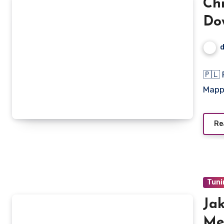
Ch
Do
🇵🇱 
Mapp
Re
Tuni
Jak
Me