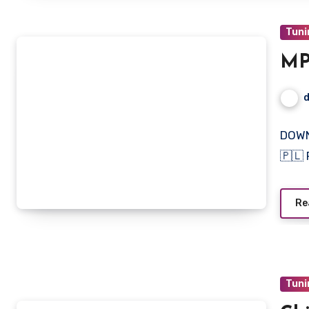
Tuni
MP
DOWN
🇵🇱 
Re
Tuni