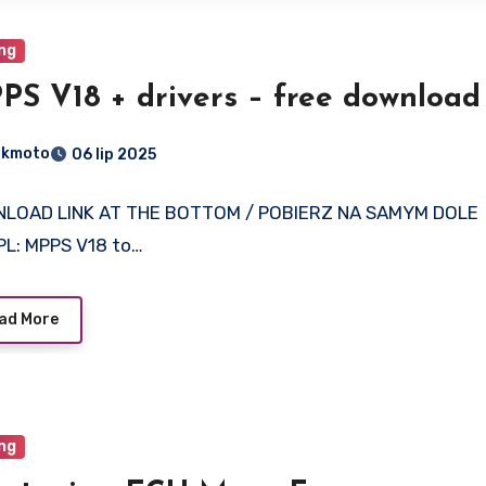
ng
PS V18 + drivers – free download
dkmoto
06 lip 2025
LOAD LINK AT THE BOTTOM / POBIERZ NA SAMYM DOLE
PL: MPPS V18 to…
ad More
ng