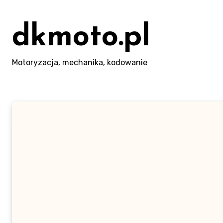
Skip
to
dkmoto.pl
content
Motoryzacja, mechanika, kodowanie