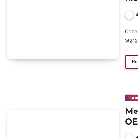
po
Chce
W212 
Re
Tuni
Me
OE