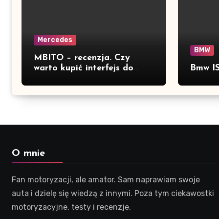
Mercedes
BMW
MBITO – recenzja. Czy
warto kupić interfejs do
Bmw IS
Mercedesa? Test, opinia i
możliwości kodowania
O mnie
Fan motoryzacji, ale amator. Sam naprawiam swoje
auta i dzielę się wiedzą z innymi. Poza tym ciekawostki
motoryzacyjne, testy i recenzje.