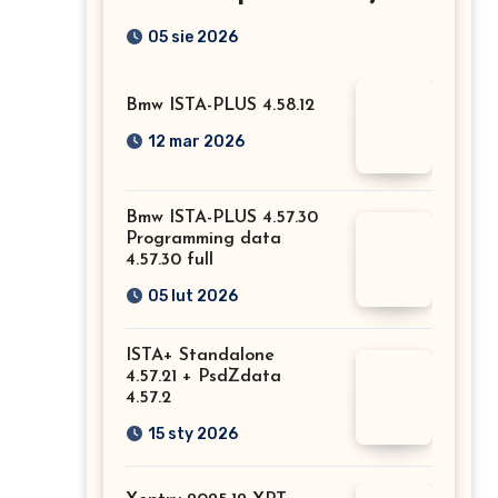
Mercedesa? Test, opinia
05 sie 2026
i możliwości kodowania
Bmw ISTA-PLUS 4.58.12
12 mar 2026
Bmw ISTA-PLUS 4.57.30
Programming data
4.57.30 full
05 lut 2026
ISTA+ Standalone
4.57.21 + PsdZdata
4.57.2
15 sty 2026