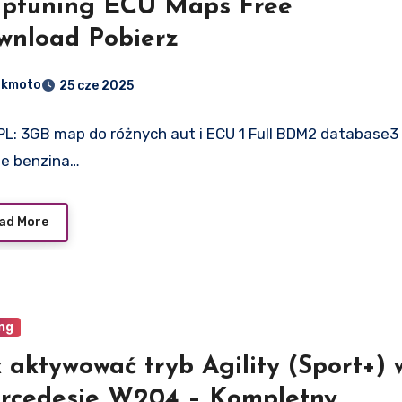
iptuning ECU Maps Free
wnload Pobierz
dkmoto
25 cze 2025
PL: 3GB map do różnych aut i ECU 1 Full BDM2 database3
e benzina…
ad More
ng
 aktywować tryb Agility (Sport+) 
rcedesie W204 – Kompletny