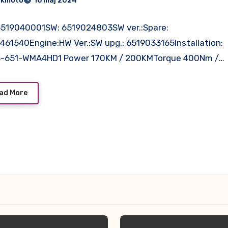
dkmoto
16 maj 2024
6519040001SW: 6519024803SW ver.:Spare:
461540Engine:HW Ver.:SW upg.: 6519033165Installation:
-651-WMA4HD1 Power 170KM / 200KMTorque 400Nm /…
ad More