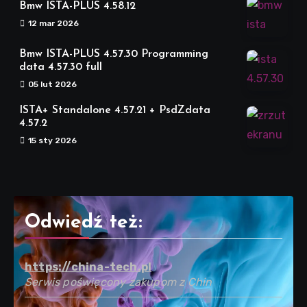
Bmw ISTA-PLUS 4.58.12
12 mar 2026
Bmw ISTA-PLUS 4.57.30 Programming
data 4.57.30 full
05 lut 2026
ISTA+ Standalone 4.57.21 + PsdZdata
4.57.2
15 sty 2026
Odwiedź też:
https://china-tech.pl
Serwis poświęcony zakupom z Chin