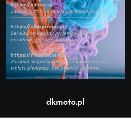
https://alilove.pl
Zakupy z Chin, recenzje, poradniki, kupony
https://e46garage.pl
Serwis poświęcony projektowi BMW E46 -
poradniki, recenzje, kodowanie
https://freebitcoin.pl
Zarabiaj co godzinę BTC bez konieczności
wpłaty pieniędzy, bez piramid, legalnie!
dkmoto.pl