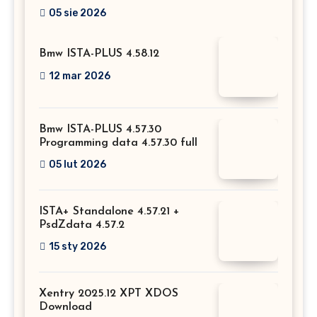
Mercedesa? Test, opinia i
05 sie 2026
możliwości kodowania
Bmw ISTA-PLUS 4.58.12
12 mar 2026
Bmw ISTA-PLUS 4.57.30
Programming data 4.57.30 full
05 lut 2026
ISTA+ Standalone 4.57.21 +
PsdZdata 4.57.2
15 sty 2026
Xentry 2025.12 XPT XDOS
Download