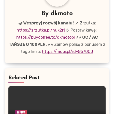
By
dkmoto
🤝 Wesprzyj rozwój kanału!
📍 Zrzutka:
https://zrzutka.pl/huk2rj
☕ Postaw kawę:
https://buycoffee.to/dkmotopl
⭐⭐ OC / AC
TAŃSZE O 100PLN. ⭐⭐
Zamów polisę z bonusem z
tego linku:
https://mubi.pl/id-G570CJ
Related Post
BMW