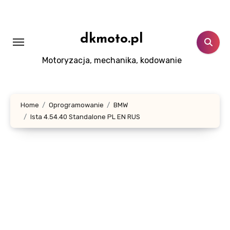
Skip
to
content
dkmoto.pl
Motoryzacja, mechanika, kodowanie
Home
Oprogramowanie
BMW
Ista 4.54.40 Standalone PL EN RUS