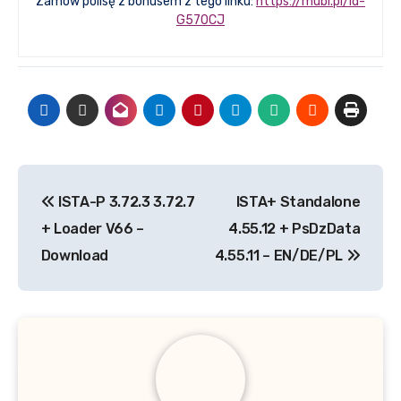
Zamów polisę z bonusem z tego linku:
https://mubi.pl/id-
G570CJ
Nawigacja
ISTA-P 3.72.3 3.72.7
ISTA+ Standalone
wpisu
+ Loader V66 –
4.55.12 + PsDzData
Download
4.55.11 – EN/DE/PL