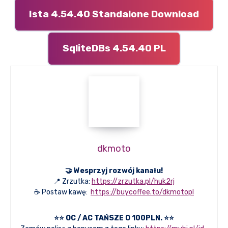
Ista 4.54.40 Standalone Download
SqliteDBs 4.54.40 PL
dkmoto
🤝 Wesprzyj rozwój kanału!
📍 Zrzutka:
https://zrzutka.pl/huk2rj
☕ Postaw kawę:
https://buycoffee.to/dkmotopl
⭐⭐ OC / AC TAŃSZE O 100PLN. ⭐⭐