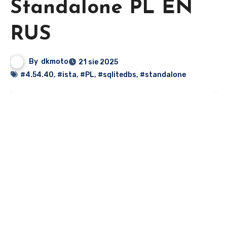
Standalone PL EN
RUS
By
dkmoto
21 sie 2025
#4.54.40
,
#ista
,
#PL
,
#sqlitedbs
,
#standalone