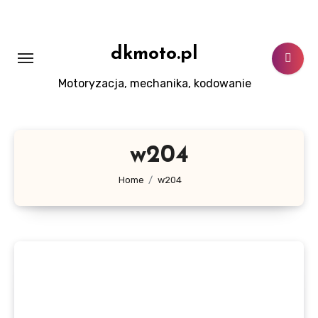
Skip
to
content
dkmoto.pl
Motoryzacja, mechanika, kodowanie
w204
Home
w204