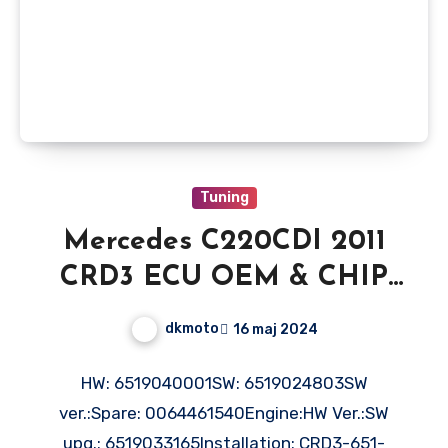
Tuning
Mercedes C220CDI 2011
CRD3 ECU OEM & CHIP
Stage 1
dkmoto
16 maj 2024
HW: 6519040001SW: 6519024803SW
ver.:Spare: 0064461540Engine:HW Ver.:SW
upg.: 6519033165Installation: CRD3-651-