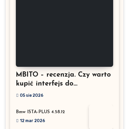
MBITO – recenzja. Czy warto
kupić interfejs do
Mercedesa? Test, opinia i
05 sie 2026
możliwości kodowania
Bmw ISTA-PLUS 4.58.12
12 mar 2026