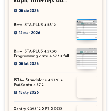
kupić interfejs do
Mercedesa? Test, opinia i
05 sie 2026
możliwości kodowania
Bmw ISTA-PLUS 4.58.12
12 mar 2026
Bmw ISTA-PLUS 4.57.30
Programming data 4.57.30 full
05 lut 2026
ISTA+ Standalone 4.57.21 +
PsdZdata 4.57.2
15 sty 2026
Xentry 2025.12 XPT XDOS