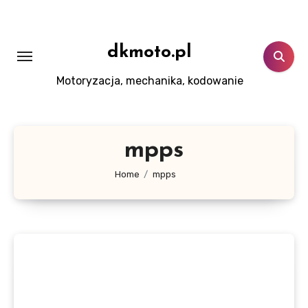
Skip
to
content
dkmoto.pl
Motoryzacja, mechanika, kodowanie
mpps
Home
mpps