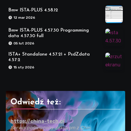
Bmw ISTA-PLUS 4.58.12
12 mar 2026
Bmw ISTA-PLUS 4.57.30 Programming
data 4.57.30 full
05 lut 2026
ISTA+ Standalone 4.57.21 + PsdZdata
4.57.2
15 sty 2026
Odwiedź też:
https://china-tech.pl
Serwis poświęcony zakupom z Chin