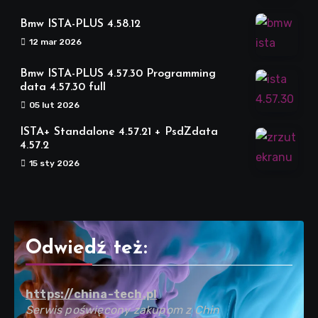
Bmw ISTA-PLUS 4.58.12
12 mar 2026
Bmw ISTA-PLUS 4.57.30 Programming
data 4.57.30 full
05 lut 2026
ISTA+ Standalone 4.57.21 + PsdZdata
4.57.2
15 sty 2026
Odwiedź też:
https://china-tech.pl
Serwis poświęcony zakupom z Chin