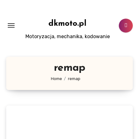
Skip
to
content
dkmoto.pl
Motoryzacja, mechanika, kodowanie
remap
Home
remap