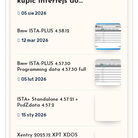
kupić interfejs do
Mercedesa? Test, opinia i
05 sie 2026
możliwości kodowania
Bmw ISTA-PLUS 4.58.12
12 mar 2026
Bmw ISTA-PLUS 4.57.30
Programming data 4.57.30 full
05 lut 2026
ISTA+ Standalone 4.57.21 +
PsdZdata 4.57.2
15 sty 2026
Xentry 2025.12 XPT XDOS