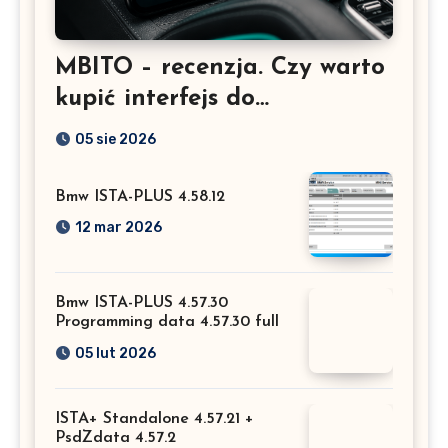
MBITO – recenzja. Czy warto
kupić interfejs do
Mercedesa? Test, opinia i
05 sie 2026
możliwości kodowania
Bmw ISTA-PLUS 4.58.12
12 mar 2026
Bmw ISTA-PLUS 4.57.30
Programming data 4.57.30 full
05 lut 2026
ISTA+ Standalone 4.57.21 +
PsdZdata 4.57.2