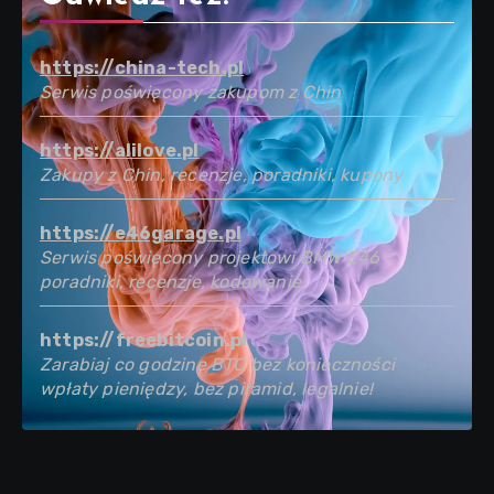
https://china-tech.pl
Serwis poświęcony zakupom z Chin
https://alilove.pl
Zakupy z Chin, recenzje, poradniki, kupony
https://e46garage.pl
Serwis poświęcony projektowi BMW E46 -
poradniki, recenzje, kodowanie
https://freebitcoin.pl
Zarabiaj co godzinę BTC bez konieczności
wpłaty pieniędzy, bez piramid, legalnie!