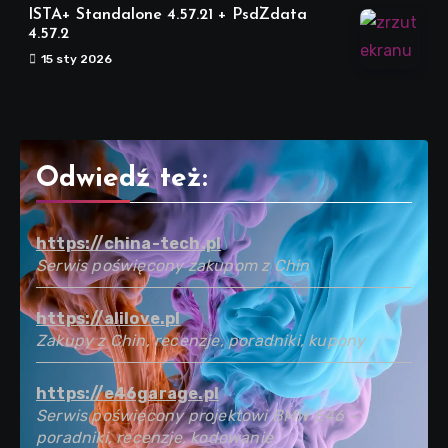
ISTA+ Standalone 4.57.21 + PsdZdata
4.57.2
15 sty 2026
Odwiedź też:
https://china-tech.pl
Serwis poświęcony zakupom z Chin
https://alilove.pl
Zakupy z Chin, recenzje, poradniki, kupony
https://e46garage.pl
Serwis poświęcony projektowi BMW E46 -
poradniki, recenzje, kodowanie