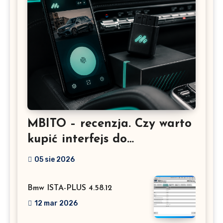
MBITO – recenzja. Czy warto
kupić interfejs do
Mercedesa? Test, opinia i
05 sie 2026
możliwości kodowania
Bmw ISTA-PLUS 4.58.12
12 mar 2026