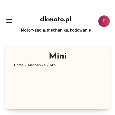
Skip
to
content
dkmoto.pl
Motoryzacja, mechanika, kodowanie
Mini
Home
Mechanika
Mini