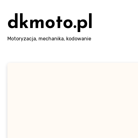
Skip
to
dkmoto.pl
content
Motoryzacja, mechanika, kodowanie