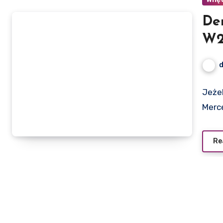
De
W2
Jeżel
Merc
Re