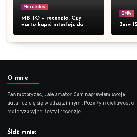
Mercedes
BMW
MBITO – recenzja. Czy
warto kupić interfejs do
Bmw IS
Mercedesa? Test, opinia i
możliwości kodowania
O mnie
Fan motoryzacji, ale amator. Sam naprawiam swoje
auta i dzielę się wiedzą z innymi. Poza tym ciekawostki
motoryzacyjne, testy i recenzje.
Śldź mnie: