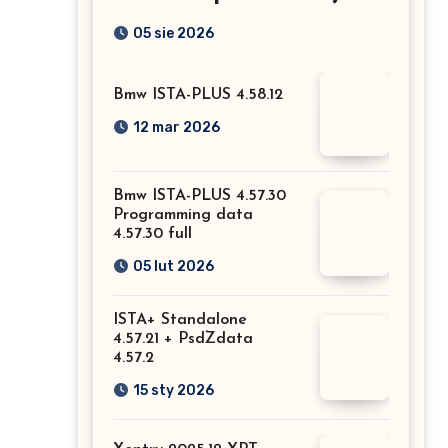
Mercedesa? Test, opinia
05 sie 2026
i możliwości kodowania
Bmw ISTA-PLUS 4.58.12
12 mar 2026
Bmw ISTA-PLUS 4.57.30
Programming data
4.57.30 full
05 lut 2026
ISTA+ Standalone
4.57.21 + PsdZdata
4.57.2
15 sty 2026