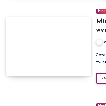
Mini
Mi
wy
(m
Jeżel
związ
Re
Wnę