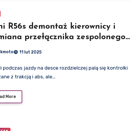
ni R56s demontaż kierownicy i
miana przełącznika zespolonego
anetek)
dkmoto
11 lut 2025
i podczas jazdy na desce rozdzielczej palą się kontrolki
ane z trakcją i abs, ale…
ad More
trze